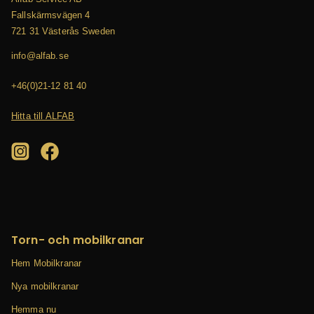
Fallskärmsvägen 4
721 31 Västerås
Sweden
es.bafla@ofni
04 18 21-12(0)64+
Hitta till ALFAB
Torn- och mobilkranar
Hem Mobilkranar
Nya mobilkranar
Hemma nu