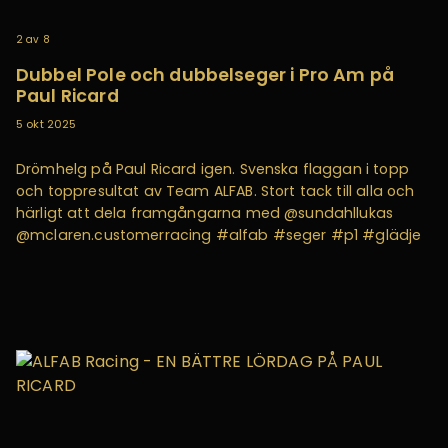
2
av
8
Dubbel Pole och dubbelseger i Pro Am på
Paul Ricard
5 okt 2025
Drömhelg på Paul Ricard igen. Svenska flaggan i topp
och toppresultat av Team ALFAB. Stort tack till alla och
härligt att dela framgångarna med @sundahllukas
@mclaren.customerracing #alfab #seger #p1 #glädje