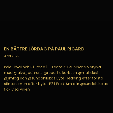
EN BÄTTRE LÖRDAG PÅ PAUL RICARD
4 okt 2025
Pole i kval och P1 i race 1 - Team ALFAB visar sin styrka
med @alva_behrens @robert.e.karlsson @matidos1
@jimlag och @sundahllukas Byte i ledning efter första
stinten, men efter bytet P2 i Pro / Am där @sundahllukas
fick visa vilken