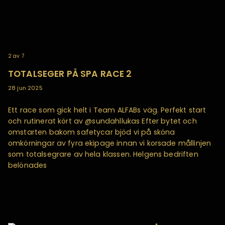
2
av
7
TOTALSEGER PÅ SPA RACE 2
28 jun 2025
Ett race som gick helt i Team ALFABs väg. Perfekt start
och rutinerat kört av @sundahllukas Efter bytet och
omstarten bakom safetycar bjöd vi på sköna
omkörningar av fyra ekipage innan vi korsade mållinjen
som totalsegrare av hela klassen. Helgens bedriften
belönades