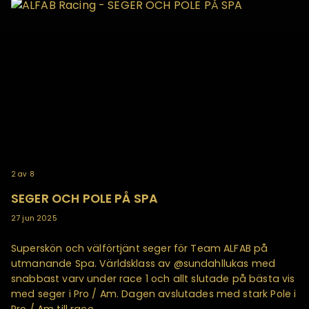
2
av
8
SEGER OCH POLE PÅ SPA
27 jun 2025
Superskön och välförtjänt seger för Team ALFAB på
utmanande Spa. Världsklass av @sundahllukas med
snabbast varv under race 1 och allt slutade på bästa vis
med seger i Pro / Am. Dagen avslutades med stark Pole i