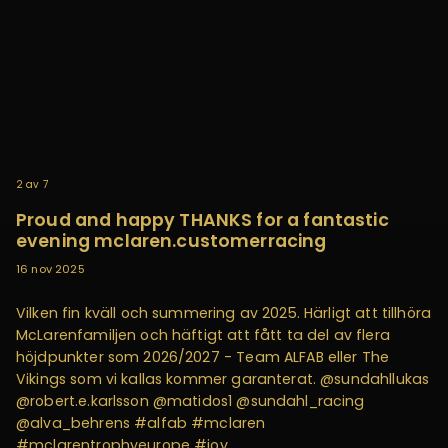
2
av
7
Proud and happy THANKS for a fantastic
evening mclaren.customerracing
16 nov 2025
Vilken fin kväll och summering av 2025. Härligt att tillhöra
McLarenfamiljen och häftigt att fått ta del av flera
höjdpunkter som 2026/2027 - Team ALFAB eller The
Vikings som vi kallas kommer garanterat. @sundahllukas
@robert.e.karlsson @matidos1 @sundahl_racing
@alva_behrens #alfab #mclaren
#mclarentrophyeurope #joy