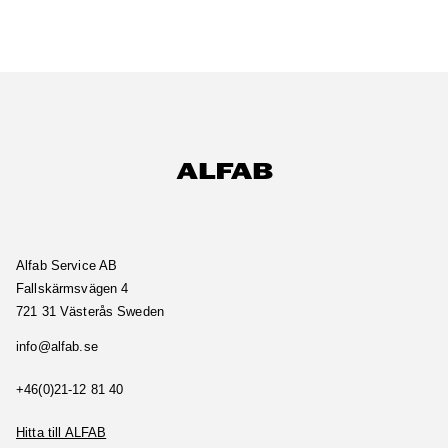
Alfab Service AB
Fallskärmsvägen 4
721 31 Västerås
Sweden
es.bafla@ofni
04 18 21-12(0)64+
Hitta till ALFAB