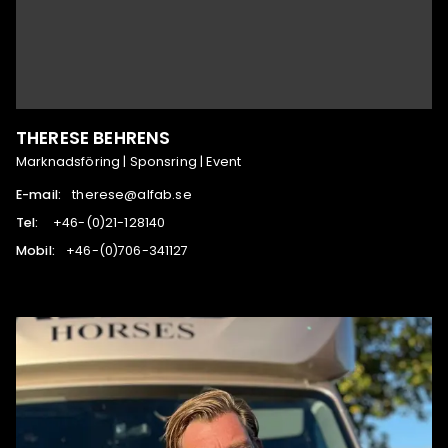
THERESE BEHRENS
Marknadsföring | Sponsring | Event
E-mail:
es.bafla@esereht
Tel:
041821-12(0)-64+
Mobil:
721143-607(0)-64+