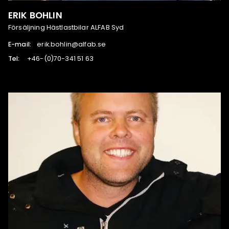
ERIK BOHLIN
Försäljning Hästlastbilar ALFAB Syd
E-mail:
es.bafla@nilhob.kire
Tel:
36 15 143-07(0)-64+