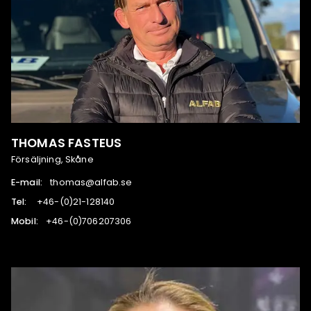
THOMAS FASTEUS
Försäljning, Skåne
E-mail:
es.bafla@samoht
Tel:
041821-12(0)-64+
Mobil:
603702607(0)-64+