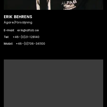
ERIK BEHRENS
Ägare/Försäljning
E-mail:
es.bafla@kire
Tel:
041821-12(0)-64+
Mobil:
001143-607(0)-64+