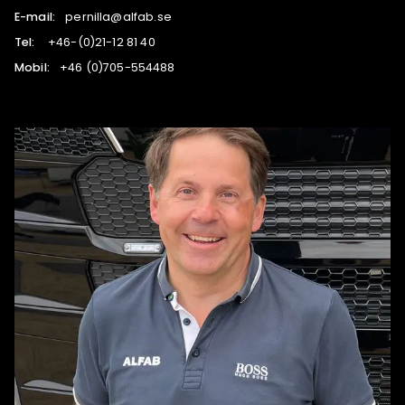
E-mail:
es.bafla@allinrep
Tel:
04 18 21-12(0)-64+
Mobil:
884455-507(0) 64+