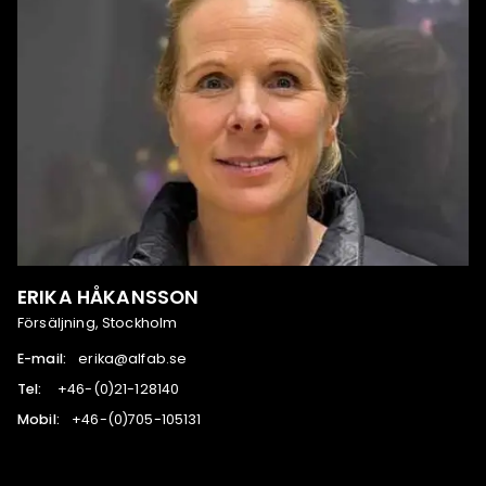
ERIKA HÅKANSSON
Försäljning, Stockholm
E-mail:
es.bafla@akire
Tel:
041821-12(0)-64+
Mobil:
131501-507(0)-64+