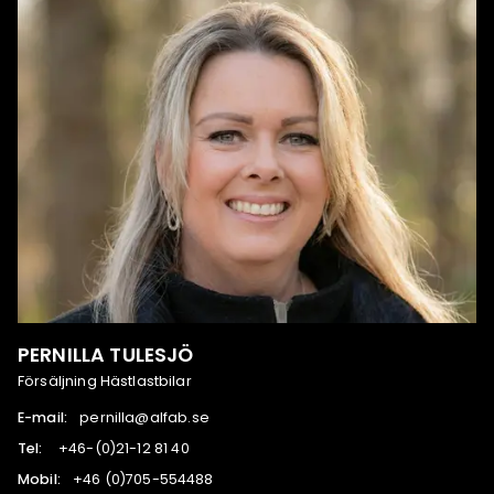
PERNILLA TULESJÖ
Försäljning Hästlastbilar
E-mail:
es.bafla@allinrep
Tel:
04 18 21-12(0)-64+
Mobil:
884455-507(0) 64+