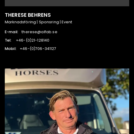
THERESE BEHRENS
Marknadsföring | Sponsring | Event
E-mail:
es.bafla@esereht
Tel:
041821-12(0)-64+
Mobil:
721143-607(0)-64+