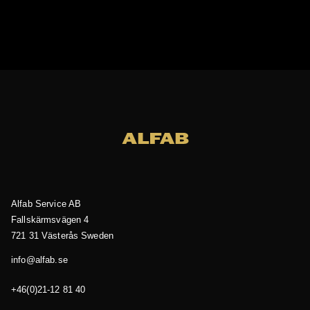
Alfab Service AB
Fallskärmsvägen 4
721 31 Västerås
Sweden
es.bafla@ofni
04 18 21-12(0)64+