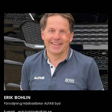
ERIK BOHLIN
Försäljning Hästlastbilar ALFAB Syd
E-mail:
es.bafla@nilhob.kire