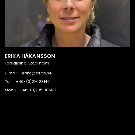
ERIKA HÅKANSSON
Försäljning, Stockholm
E-mail:
es.bafla@akire
Tel:
041821-12(0)-64+
Mobil:
131501-507(0)-64+