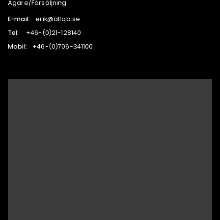
Ägare/Försäljning
E-mail:
es.bafla@kire
Tel:
041821-12(0)-64+
Mobil:
001143-607(0)-64+