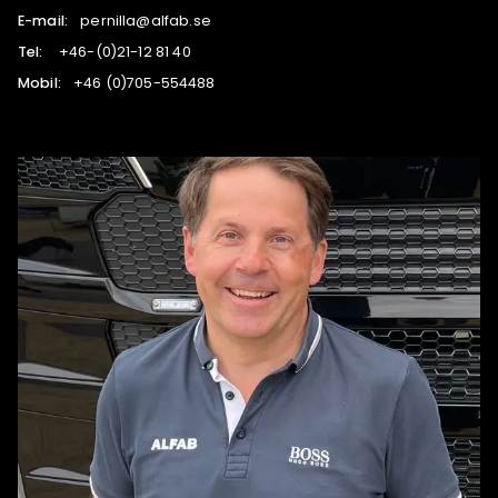
E-mail:
es.bafla@allinrep
Tel:
04 18 21-12(0)-64+
Mobil:
884455-507(0) 64+