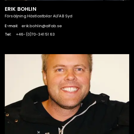
ERIK BOHLIN
Försäljning Hästlastbilar ALFAB Syd
E-mail:
es.bafla@nilhob.kire
Tel:
36 15 143-07(0)-64+