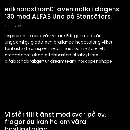
eriknordstrom01 även nolla i dagens
130 med ALFAB Uno på Stensäters.
25 jul 2021
Inspirerande resa vår ryttare Erik gör med vår
ungdomligt glada och brallande hopptalang vilket
fantastiskt samspel mellan häst och ryttare ett
dreamteam alfab alfabhästen alfabryttare
alfabschabrakgertur dreamteam noscopenohope
Vi står till tjänst med svar på ev.
frågor du kan ha om våra
hästlastbilar: