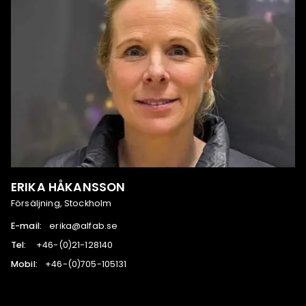
ERIKA HÅKANSSON
Försäljning, Stockholm
E-mail:
es.bafla@akire
Tel:
041821-12(0)-64+
Mobil:
131501-507(0)-64+