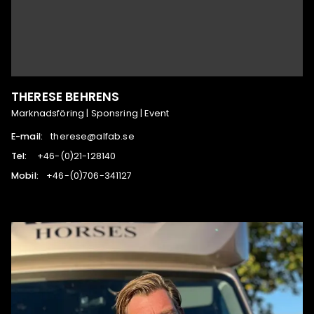
THERESE BEHRENS
Marknadsföring | Sponsring | Event
E-mail:
es.bafla@esereht
Tel:
041821-12(0)-64+
Mobil:
721143-607(0)-64+