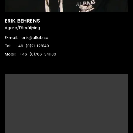
ERIK BEHRENS
Ägare/Försäljning
E-mail:
es.bafla@kire
Tel:
041821-12(0)-64+
Mobil:
001143-607(0)-64+