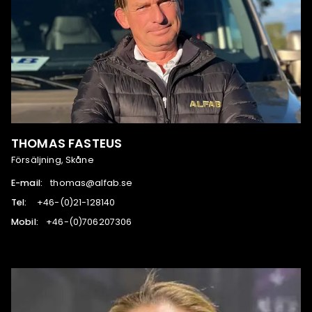
THOMAS FASTEUS
Försäljning, Skåne
E-mail:
es.bafla@samoht
Tel:
041821-12(0)-64+
Mobil:
603702607(0)-64+