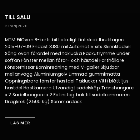
TILL SALU
19 maj 2026
MTM FilOvan B-korts bil I otroligt fint skick Ibruktagen
2015-07-09 Endast 3.180 mil Automat 5 sits Skinnklädsel
Säng ovan förardel med taklucka Packutrymme under
soffan Fönster mellan förar- och hästdel Farthållare
Fönsterhissar Bominredning med V-galler Skjutbar
mellanvägg Aluminiumgolv Limmad gummimatta
Öppningsbara fönster hästdel Takluckor Vitt/blått ljus
hästdel Hästkamera Utvändigt sadelskåp Tränshängare
x 2 Sadelhängare x 2 Fotinsteg bak till sadelkammaren
Dragkrok (2.500 kg) Sommardäck
LÄS MER