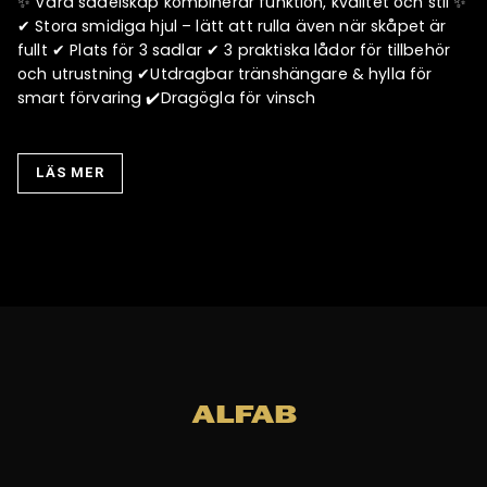
✨ Våra sadelskåp kombinerar funktion, kvalitet och stil ✨
✔ Stora smidiga hjul – lätt att rulla även när skåpet är
fullt ✔ Plats för 3 sadlar ✔ 3 praktiska lådor för tillbehör
och utrustning ✔Utdragbar tränshängare & hylla för
smart förvaring ✔️Dragögla för vinsch
LÄS MER