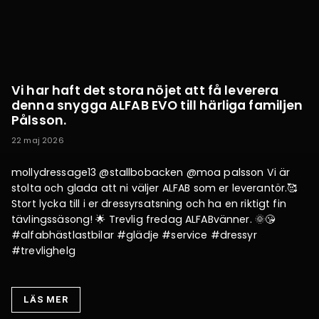
Vi har haft det stora nöjet att få leverera
denna snygga ALFAB EVO till härliga familjen
Pålsson.
22 maj 2026
mollydressage13 @stallbobacken @moa palsson Vi är
stolta och glada att ni väljer ALFAB som er leverantör.🥰
Stort lycka till i er dressyrsatsning och ha en riktigt fin
tävlingssäsong! 🌟 Trevlig fredag ALFABvänner. 🌞😘
#alfabhästlastbilar #glädje #service #dressyr
#trevlighelg
LÄS MER