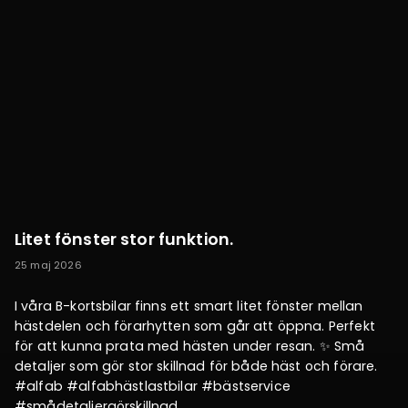
Litet fönster stor funktion.
25 maj 2026
I våra B-kortsbilar finns ett smart litet fönster mellan
hästdelen och förarhytten som går att öppna. Perfekt
för att kunna prata med hästen under resan. ✨ Små
detaljer som gör stor skillnad för både häst och förare.
#alfab #alfabhästlastbilar #bästservice
#smådetaljergörskillnad