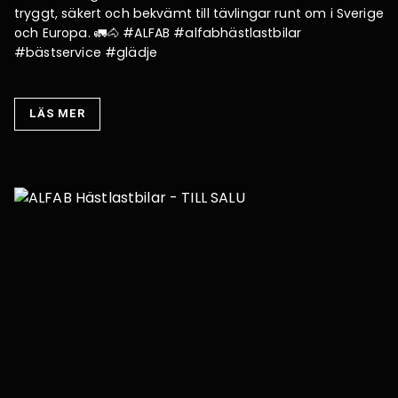
tryggt, säkert och bekvämt till tävlingar runt om i Sverige
och Europa. 🚛🐴 #ALFAB #alfabhästlastbilar
#bästservice #glädje
LÄS MER