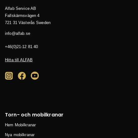
Alfab Service AB
Fallskärmsvägen 4
721 31 Västerås
Sweden
es.bafla@ofni
04 18 21-12(0)64+
Hitta till ALFAB
Torn- och mobilkranar
Hem Mobilkranar
Nya mobilkranar