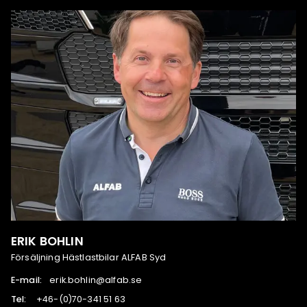
ERIK BOHLIN
Försäljning Hästlastbilar ALFAB Syd
E-mail:
es.bafla@nilhob.kire
Tel:
36 15 143-07(0)-64+