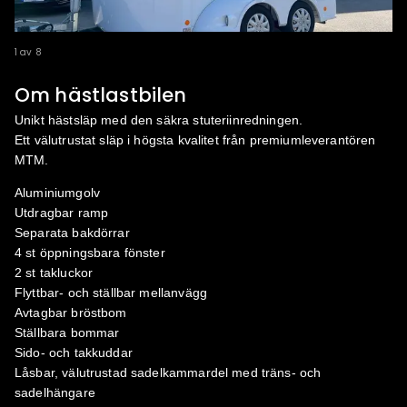
1
av
8
Om hästlastbilen
Unikt hästsläp med den säkra stuteriinredningen.
Ett välutrustat släp i högsta kvalitet från premiumleverantören
MTM.
Aluminiumgolv
Utdragbar ramp
Separata bakdörrar
4 st öppningsbara fönster
2 st takluckor
Flyttbar- och ställbar mellanvägg
Avtagbar bröstbom
Ställbara bommar
Sido- och takkuddar
Låsbar, välutrustad sadelkammardel med träns- och
sadelhängare