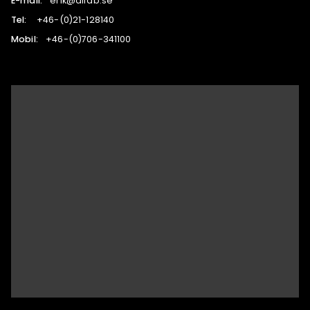
E-mail:
es.bafla@kire
Tel:
041821-12(0)-64+
Mobil:
001143-607(0)-64+