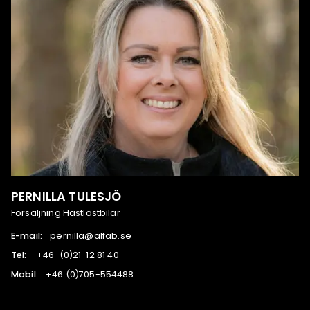
PERNILLA TULESJÖ
Försäljning Hästlastbilar
E-mail:
es.bafla@allinrep
Tel:
04 18 21-12(0)-64+
Mobil:
884455-507(0) 64+