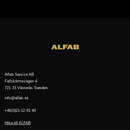
Alfab Service AB
Fallskärmsvägen 4
721 31 Västerås
Sweden
es.bafla@ofni
04 18 21-12(0)64+
Hitta till ALFAB