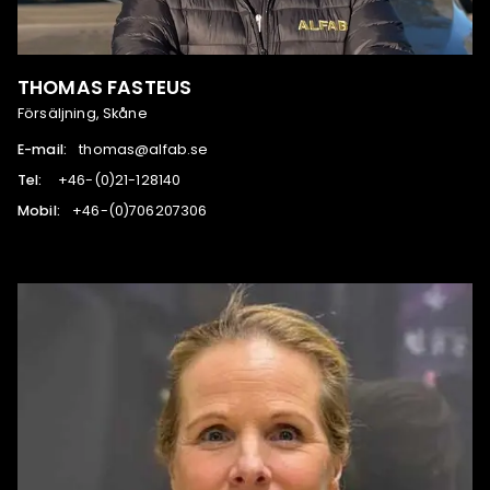
THOMAS FASTEUS
Försäljning, Skåne
E-mail:
es.bafla@samoht
Tel:
041821-12(0)-64+
Mobil:
603702607(0)-64+