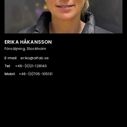
ERIKA HÅKANSSON
Försäljning, Stockholm
E-mail:
es.bafla@akire
Tel:
041821-12(0)-64+
Mobil:
131501-507(0)-64+