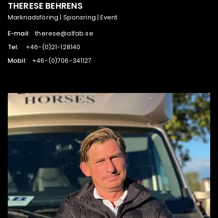
THERESE BEHRENS
Marknadsföring | Sponsring | Event
E-mail:
es.bafla@esereht
Tel:
041821-12(0)-64+
Mobil:
721143-607(0)-64+